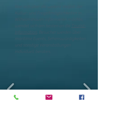
Wer sich über die weitere Vielfalt der
Kultur- und Freizeitmöglichkeiten in
Wilhelmshaven informieren möchte,
wendet sich am besten an die
Tourist-
Information
. Besucher werden über
maritime Events, Sehenswürdigkeiten
und sonstige Veranstaltungen
individuell beraten.
Wir freuen uns auf Sie!
meeresbrise-whv@web.de