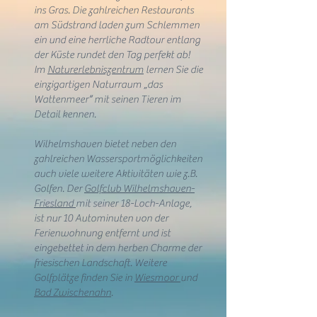
ins Gras. Die zahlreichen Restaurants
am Südstrand laden zum Schlemmen
ein und eine herrliche Radtour entlang
der Küste rundet den Tag perfekt ab!
Im
Naturerlebniszentrum
lernen Sie die
einzigartigen Naturraum „das
Wattenmeer“ mit seinen Tieren im
Detail kennen.
Wilhelmshaven bietet neben den
zahlreichen Wassersportmöglichkeiten
auch viele weitere Aktivitäten wie z.B.
Golfen. Der
Golfclub Wilhelmshaven-
Friesland
mit seiner 18-Loch-Anlage,
ist nur 10 Autominuten von der
Ferienwohnung entfernt und ist
eingebettet in dem herben Charme der
friesischen Landschaft. Weitere
Golfplätze finden Sie in
Wiesmoor
und
Bad Zwischenahn
.