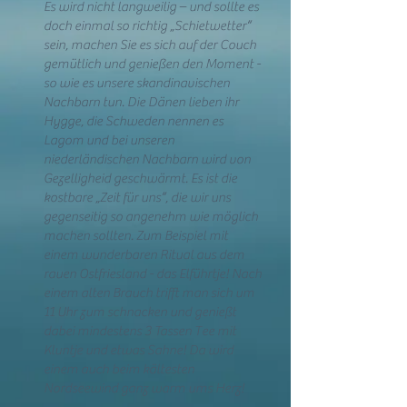
Es wird nicht langweilig – und sollte es
doch einmal so richtig „Schietwetter“
sein, machen Sie es sich auf der Couch
gemütlich und genießen den Moment -
so wie es unsere skandinavischen
Nachbarn tun. Die Dänen lieben ihr
Hygge, die Schweden nennen es
Lagom und bei unseren
niederländischen Nachbarn wird von
Gezelligheid geschwärmt. Es ist die
kostbare „Zeit für uns“, die wir uns
gegenseitig so angenehm wie möglich
machen sollten. Zum Beispiel mit
einem wunderbaren Ritual aus dem
rauen Ostfriesland - das Elführtje! Nach
einem alten Brauch trifft man sich um
11 Uhr zum schnacken und genießt
dabei mindestens 3 Tassen Tee mit
Kluntje und etwas Sahne! Da wird
einem auch beim kältesten
Nordseewind ganz warm ums Herz!