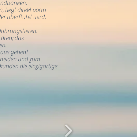
andbänken.
 liegt direkt vorm
er überflutet wird.
Nahrungstieren.
tören; das
en.
naus gehen!
hneiden und zum
kunden die einzigartige