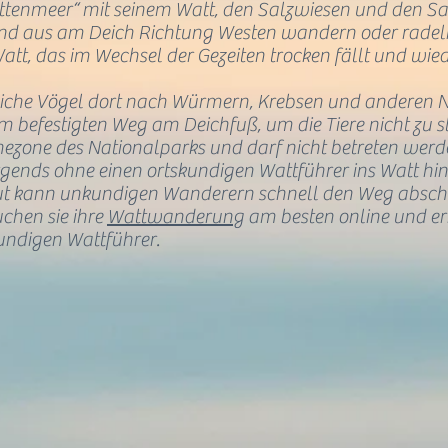
ttenmeer“ mit seinem Watt, den Salzwiesen und den S
d aus am Deich Richtung Westen wandern oder radeln,
att, das im Wechsel der Gezeiten trocken fällt und wied
eiche Vögel dort nach Würmern, Krebsen und anderen 
em befestigten Weg am Deichfuß, um die Tiere nicht zu s
ezone des Nationalparks und darf nicht betreten werd
gends ohne einen ortskundigen Wattführer ins Watt hi
lut kann unkundigen Wanderern schnell den Weg absc
chen sie ihre
Wattwanderung
am besten
online
und er
undigen Wattführer.