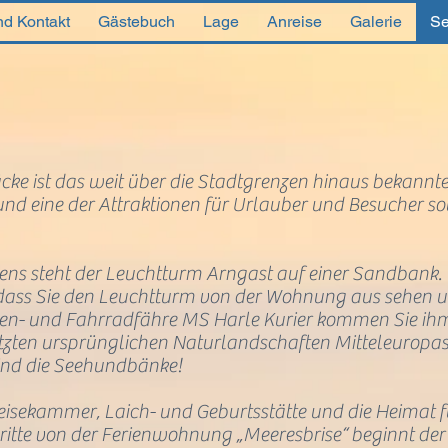
nd Kontakt
Gästebuch
Lage
Anreise
Galerie
Se
cke ist das weit über die Stadtgrenzen hinaus bekannt
d eine der Attraktionen für Urlauber und Besucher sow
ns steht der Leuchtturm Arngast auf einer
Sandbank
.
 dass Sie den Leuchtturm von der Wohnung aus sehen u
en- und Fahrradfähre MS Harle Kurier kommen Sie ihm 
etzten ursprünglichen Naturlandschaften Mitteleuropa
sind die Seehundbänke!
isekammer, Laich- und Geburtsstätte und die Heimat f
ritte von der Ferienwohnung „Meeresbrise“ beginnt de