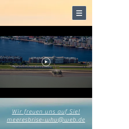
Wir freuen uns auf Sie!
meeresbrise-whv@web.de